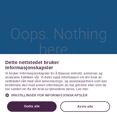
Oops. Nothing
here...
Dette nettstedet bruker
informasjonskapsler
Vi bruker informasjonskapsler for å tilpasse innhold, annonser og
Go Home
analysere trafikken vår. Vi deler også informasjon om din bruk av
nettstedet vårt med våre annonserings- og analysepartnere som kan
kombinere den med annen informasjon du har gitt dem eller som de
har samlet inn fra din bruk av tjenestene deres.
Les mer
INNSTILLINGER FOR INFORMASJONSKAPSLER
Godta alle
Avvis alle